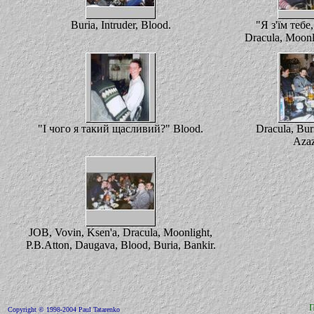
Buria, Intruder, Blood.
"Я з'їм тебе
Dracula, Moonl
"І чого я такий щасливий?" Blood.
Dracula, Bur
Azaz
JOB, Vovin, Ksen'a, Dracula, Moonlight,
P.B.Atton, Daugava, Blood, Buria, Bankir.
Copyright © 1998-2004 Paul Tatarenko