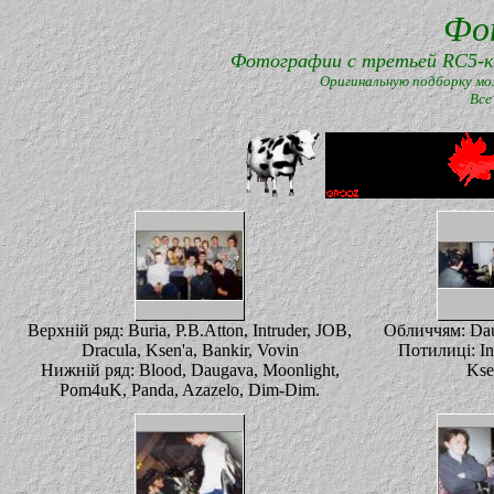
Фо
Фотографии с третьей RC5-ки
Оригинальную подборку мо
Все
Верхній ряд: Buria, P.B.Atton, Intruder, JOB,
Обличчям: Dau
Dracula, Ksen'a, Bankir, Vovin
Потилиці: Int
Нижній ряд: Blood, Daugava, Moonlight,
Kse
Pom4uK, Panda, Azazelo, Dim-Dim.