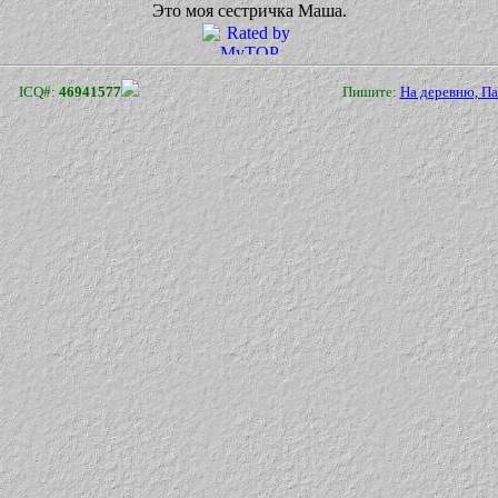
Это моя сестричка Маша.
ICQ#:
46941577
Пишите:
На деревню, П